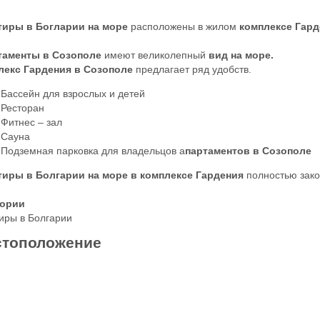
тиры в Богларии на море
расположены в жилом
комплексе Гар
таменты в Созополе
имеют великолепный
вид на море.
лекс Гардения в Созополе
предлагает ряд удобств.
Бассейн для взрослых и детей
Ресторан
Фитнес – зал
Сауна
Подземная парковка для владельцов а
партаментов в Созополе
тиры в Болгарии на море в комплексе Гардения
полностью зак
гории
иры в Болгарии
тоположение