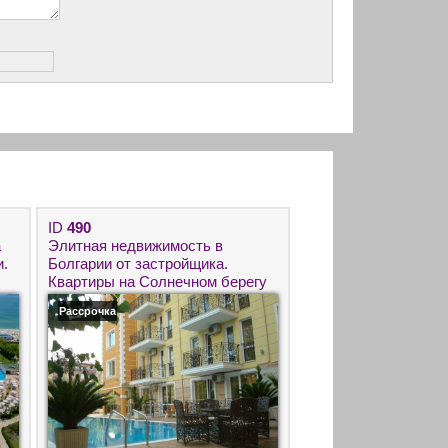
ID
490
а
Элитная недвижимость в
и.
Болгарии от застройщика.
Квартиры на Солнечном берегу
в комплексе Sweet Homes/Суйт
Рассрочка
Хомс.