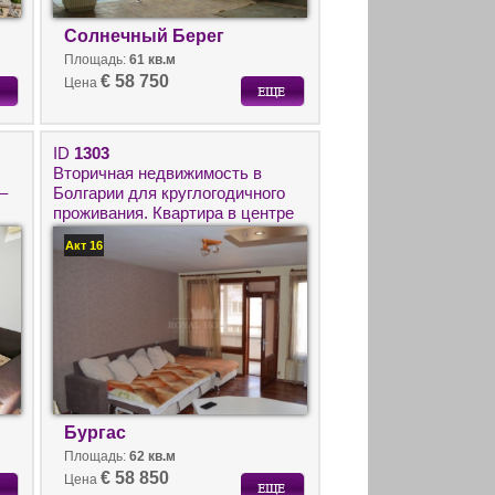
Солнечный Берег
Площадь:
61 кв.м
€ 58 750
Цена
ID
1303
Вторичная недвижимость в
–
Болгарии для круглогодичного
проживания. Квартира в центре
города Бургас недалеко от
Акт 16
моря.
Бургас
Площадь:
62 кв.м
€ 58 850
Цена