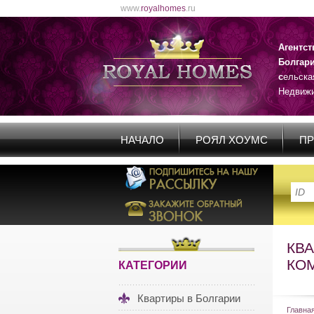
www.
royalhomes
.ru
Агентс
Болгар
с
ельска
Недвижи
НАЧАЛО
РОЯЛ ХОУМС
ПР
КВ
КО
КАТЕГОРИИ
Квартиры в Болгарии
Главна