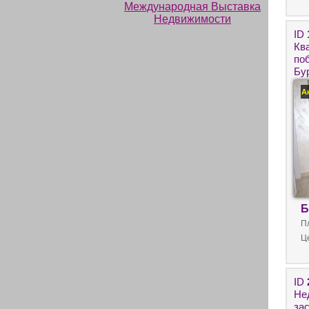
ID
Кв
по
Бу
пр
А
Б
П
Ц
ID
Не
за