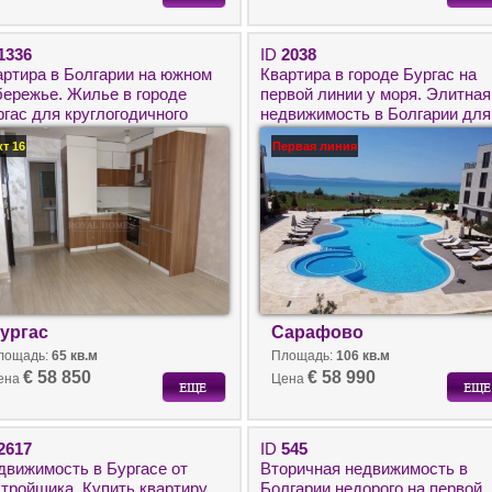
1336
ID
2038
артира в Болгарии на южном
Квартира в городе Бургас на
бережье. Жилье в городе
первой линии у моря. Элитная
ргас для круглогодичного
недвижимость в Болгарии для
оживания.
круглогодичного проживания.
кт 16
Первая линия
ургас
Сарафово
лощадь:
65 кв.м
Площадь:
106 кв.м
€ 58 850
€ 58 990
ена
Цена
2617
ID
545
движимость в Бургасе от
Вторичная недвижимость в
стройщика. Купить квартиру
Болгарии недорого на первой