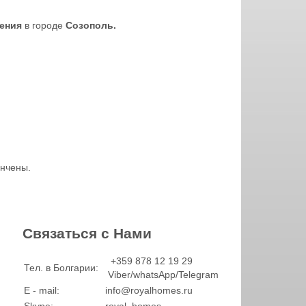
дения
в городе
Созополь.
ончены.
Связаться с Нами
+359 878 12 19 29
Тел. в Болгарии:
Viber/whatsApp/Telegram
E - mail:
info@royalhomes.ru
Skype:
royal_homes