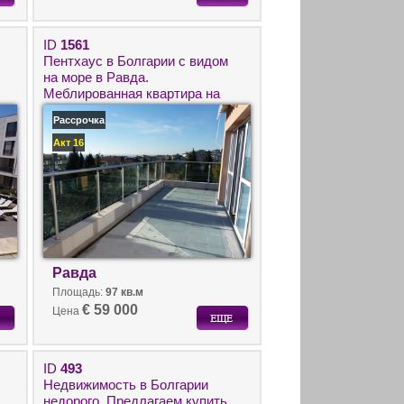
ID
1561
Пентхаус в Болгарии с видом
на море в Равда.
Меблированная квартира на
берегу моря для
Рассрочка
круглогодичного проживания.
Акт 16
Равда
Площадь:
97 кв.м
€ 59 000
Цена
ID
493
Недвижимость в Болгарии
недорого. Предлагаем купить