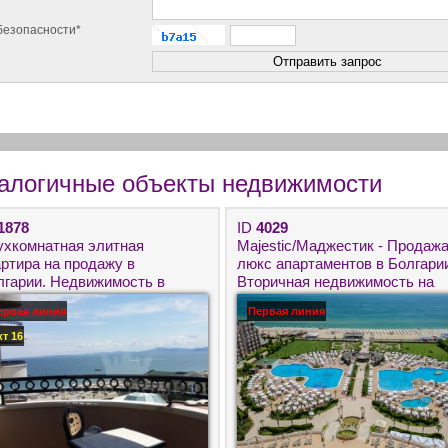
безопасности*
алогичные объекты недвижимости
1878
ID
4029
ухкомнатная элитная
Majestic/Маджестик - Продаж
артира на продажу в
люкс апартаментов в Болгари
лгарии. Недвижимость в
Вторичная недвижимость на
мории на первой линии моря.
Солнечном берегу на первой
ервая линия
Первая линия
линии моря.
кт 16