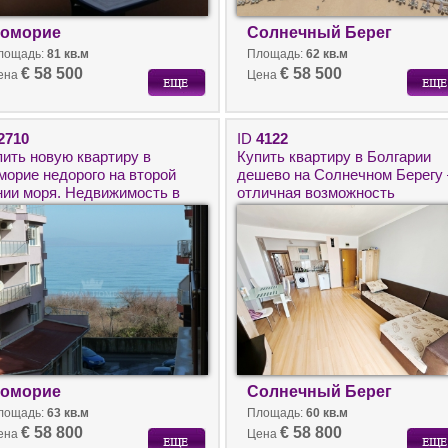
оморие
Солнечный Берег
лощадь:
81 кв.м
Площадь:
62 кв.м
€ 58 500
€ 58 500
ена
Цена
2710
ID
4122
пить новую квартиру в
Купить квартиру в Болгарии
морие недорого на второй
дешево на Солнечном Берегу 
нии моря. Недвижимость в
отличная возможность
лгарии для круглогодичного
инвестировать в собственное
оживания.
жильё у моря
оморие
Солнечный Берег
лощадь:
63 кв.м
Площадь:
60 кв.м
€ 58 800
€ 58 800
ена
Цена