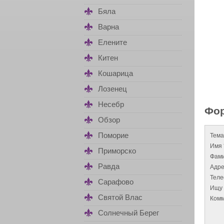
Бяла
Варна
Елените
Китен
Кошарица
Лозенец
Несебр
Фор
Обзор
Поморие
Тема
Имя 
Приморско
Фами
Равда
Адре
Тел
Сарафово
Ищу 
Святой Влас
Комм
Солнечный Берег