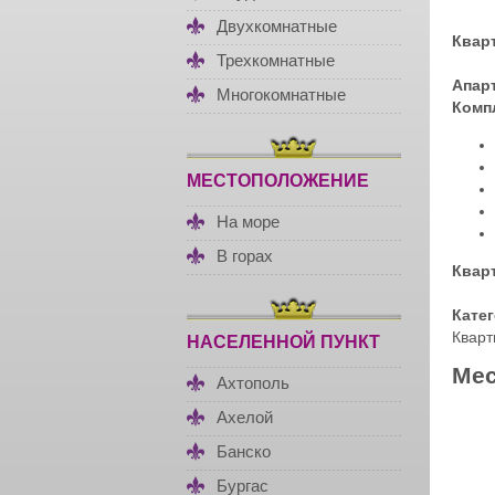
Двухкомнатные
Квар
Трехкомнатные
Апар
Многокомнатные
Комп
МЕСТОПОЛОЖЕНИЕ
На море
В горах
Квар
Кате
Кварт
НАСЕЛЕННОЙ ПУНКТ
Мес
Ахтополь
Ахелой
Банско
Бургас