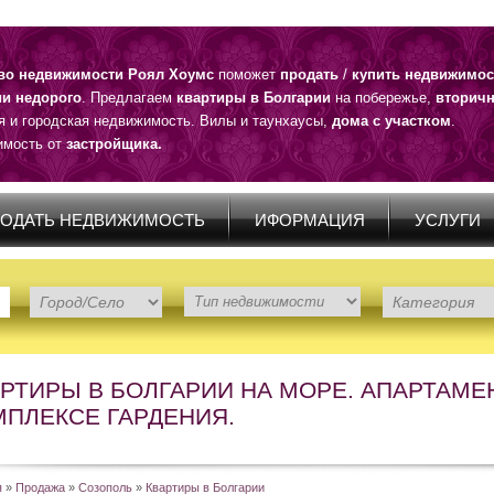
тво недвижимости Роял Хоумс
поможет
продать
/
купить недвижимос
ии недорого
. Предлагаем
квартиры в Болгарии
на побережье,
вторичн
я и городская недвижимость. Вилы и таунхаусы,
дома с участком
.
мость от
застройщика.
ОДАТЬ НЕДВИЖИМОСТЬ
ИФОРМАЦИЯ
УСЛУГИ
АРТИРЫ В БОЛГАРИИ НА МОРЕ. АПАРТАМЕ
МПЛЕКСЕ ГАРДЕНИЯ.
я
»
Продажа
»
Созополь
»
Квартиры в Болгарии