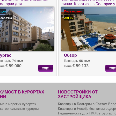
Болгарии для
линии. Квартиры в Болгарии у
углогодичного проживания.
моря в Обзор.
кция
Первая линия
ассрочка
Акт 16
ургас
Обзор
лощадь:
74 кв.м
Площадь:
66 кв.м
€ 59 000
€ 59 133
ена
Цена
ИМОСТ В КУРОРТАХ
НОВОСТРОЙКИ ОТ
РИИ
ЗАСТРОЙЩИКА
ия в морских курортах
Квартиры в Болгарии в Святом Вла
на горнолыжные курорты
Квартиры в Несебр без таксы содер
Недвижимость для ПМЖ в Бургас, 