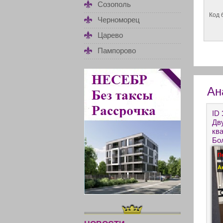
Созополь
Код 
Черноморец
Царево
Пампорово
Ан
ID
Дв
кв
Бо
По
П
А