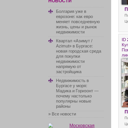
НОВОСТИ
П
Болгария уже в
П
еврозоне: как евро
меняет повседневную
Ц
жизнь, цены и рынок
недвижимости
ID
Квартал «Азимут /
Ку
Azimut» в Бургасе:
По
новая городская среда
ли
для покупки
Бо
недвижимости
пр
напрямую от
застройщика
Недвижимость в
Бургасе у моря:
Мадика и Горизонт —
почему настолько
популярны новые
районы
П
» Все новости
П
Ц