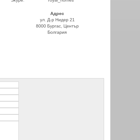
Адрес
ул. Д-р Нидер 21
8000 Бургас, Център
Болгария