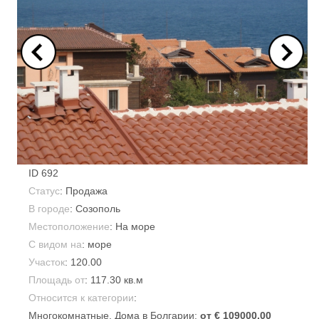
ID
692
Статус
: Продажа
В городе
:
Созополь
Местоположение
: На море
С видом на
: море
Участок
:
120.00
Площадь от
:
117.30 кв.м
Относится к категории
:
Многокомнатные
, Дома в Болгарии:
от € 109000.00