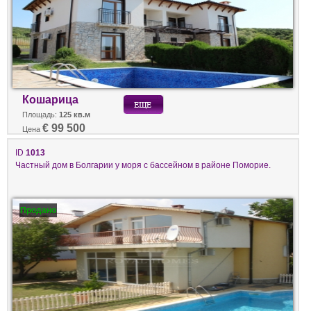
Кошарица
Площадь:
125 кв.м
€ 99 500
Цена
ID
1013
Частный дом в Болгарии у моря с бассейном в районе Поморие.
Продано