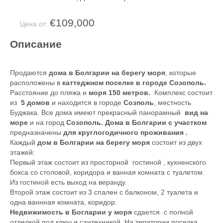
€109,000
Цена от:
Описание
Продаются
дома в Болгарии на берегу моря
, которые
расположены в
каттеджном поселке в городе Созополь.
Расстояние до пляжа и
моря 150 метров.
Комплекс состоит
из
5 домов
и находится в городе
Созполь
, местность
Буджака. Все дома имеют прекрасный панорамный
вид на
море
и на город
Созополь. Дома в Болгарии с участком
предназначены
для круглогодичного проживания .
Каждый
дом в Болгарии на берегу моря
состоит из двух
этажей:
Первый этаж состоит из просторной гостиной , кухненского
бокса со столовой, коридора и ванная комната с туалетом.
Из гостиной есть выход на веранду.
Второй этаж состоит из 3 спален с балконом, 2 туалета и
одна ваннная комната, коридор.
Недвижимость в Богларии у моря
сдается с полной
отделкой под ключ и сантехникой. На територии поселка