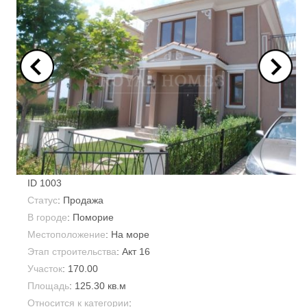
ID
1003
Статус
: Продажа
В городе
:
Поморие
Местоположение
: На море
Этап строительства
: Акт 16
Участок
:
170.00
Площадь
:
125.30 кв.м
Относится к категории
: