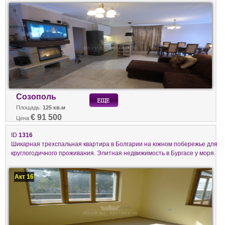
Созополь
Площадь:
125 кв.м
€ 91 500
Цена
ID
1316
Шикарная трехспальная квартира в Болгарии на южном побережье для
круглогодичного проживания. Элитная недвижимость в Бургасе у моря.
Акт 16