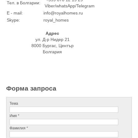
Тел. в Болгарии:
Viber/whatsApp/Telegram
E - mail:
info@royalhomes.ru
Skype:
royal_homes
Адрес
ул. Д-р Нидер 21
8000 Бургас, Център
Болгария
Форма запроса
Тема
Имя *
Фамилия *