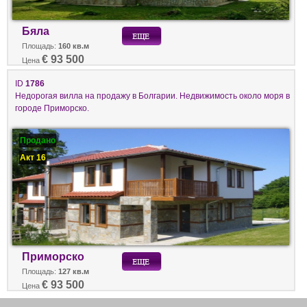
Бяла
Площадь:
160 кв.м
€ 93 500
Цена
ID
1786
Недорогая вилла на продажу в Болгарии. Недвижимость около моря в
городе Приморско.
Продано
Акт 16
Приморско
Площадь:
127 кв.м
€ 93 500
Цена