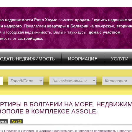
тво недвижимости Роял Хоумс
поможет
продать
/
купить недвижимос
ии недорого
. Предлагаем
квартиры в Болгарии
на побережье,
вторичн
я и городская недвижимость. Вилы и таунхаусы,
дома с участком
.
мость от
застройщика.
ОДАТЬ НЕДВИЖИМОСТЬ
ИФОРМАЦИЯ
УСЛУГИ
АРТИРЫ В БОЛГАРИИ НА МОРЕ. НЕДВИЖИМ
ЗОПОЛЕ В КОМПЛЕКСЕ ASSOLE.
очка
Акт 16
я
»
Продажа
»
Созополь
»
Элитная недвижимость
»
Городская недвижимость
»
Квартир