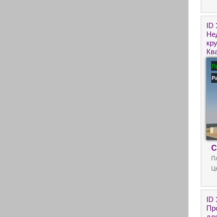
ID
Не
кр
Кв
Со
П
Р
С
П
Ц
ID
Пр
дл