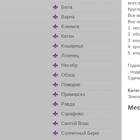
всех 
Бяла
Кругл
Все к
Варна
Все а
Елените
1. чи
2. об
Китен
3. ко
Кошарица
4. ку
5. кл
Лозенец
Несебр
Годов
, под
Обзор
Сдача
Поморие
Кате
Приморско
Элитн
Равда
Мес
Сарафово
Святой Влас
Солнечный Берег