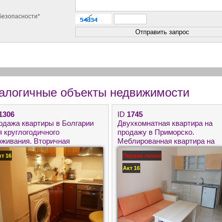
безопасности*
алогичные объекты недвижимости
1306
ID
1745
одажа квартиры в Болгарии
Двухкомнатная квартира на
я круглогодичного
продажу в Приморско.
оживания. Вторичная
Меблированная квартира на
движимость в городе Бургас
первой линии Моря.
кт 16
Первая линия
далеко от моря.
Акт 16