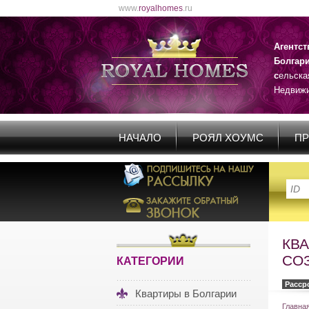
www.
royalhomes
.ru
Агентс
Болгар
с
ельска
Недвижи
НАЧАЛО
РОЯЛ ХОУМС
ПР
КВ
СО
КАТЕГОРИИ
Расср
Квартиры в Болгарии
Главна