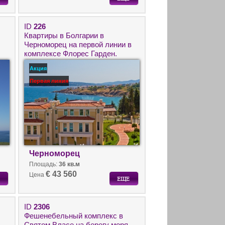
ID
226
Квартиры в Болгарии в
Черноморец на первой линии в
комплексе Флорес Гарден.
Акция
Первая линия
Черноморец
Площадь:
36 кв.м
€ 43 560
Цена
ID
2306
Фешенебельный комплекс в
Святом Власе на берегу моря.