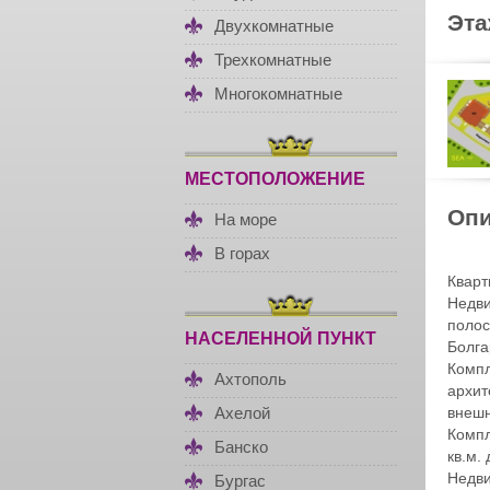
Эт
Двухкомнатные
Трехкомнатные
Многокомнатные
МЕСТОПОЛОЖЕНИЕ
Опи
На море
В горах
Кварт
Недви
полос
НАСЕЛЕННОЙ ПУНКТ
Болга
Компл
Ахтополь
архит
внешн
Ахелой
Компл
Банско
кв.м.
Недви
Бургас