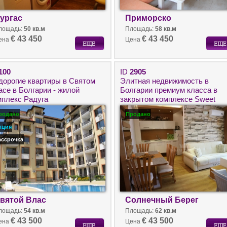
ургас
Приморско
лощадь:
50 кв.м
Площадь:
58 кв.м
€ 43 450
€ 43 450
ена
Цена
100
ID
2905
дорогие квартиры в Святом
Элитная недвижимость в
асе в Болгарии - жилой
Болгарии премиум класса в
мплекс Радуга
закрытом комплексе Sweet
Homes 2. Двухкомнатная
родано
Продано
квартира с мебелью на
Солнечном Берегу.
кция
ассрочка
вятой Влас
Солнечный Берег
лощадь:
54 кв.м
Площадь:
62 кв.м
€ 43 500
€ 43 500
ена
Цена