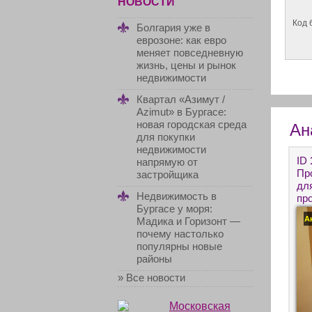
НОВОСТИ
Код 
Болгария уже в
еврозоне: как евро
меняет повседневную
жизнь, цены и рынок
недвижимости
Квартал «Азимут /
Azimut» в Бургасе:
новая городская среда
Ан
для покупки
недвижимости
ID
напрямую от
Пр
застройщика
дл
Недвижимость в
пр
Бургасе у моря:
не
А
Мадика и Горизонт —
не
почему настолько
популярны новые
районы
» Все новости