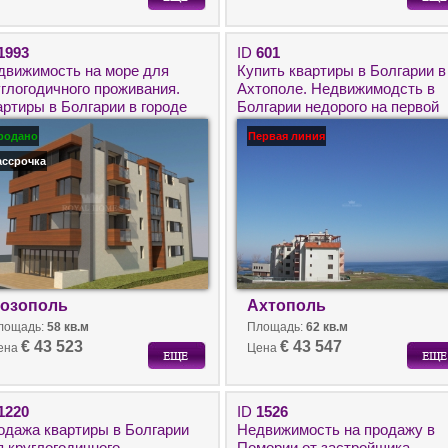
1993
ID
601
движимость на море для
Купить квартиры в Болгарии в
углогодичного проживания.
Ахтополе. Недвижимодсть в
артиры в Болгарии в городе
Болгарии недорого на первой
зополь.
линии у моря.
родано
Первая линия
ассрочка
озополь
Ахтополь
лощадь:
58 кв.м
Площадь:
62 кв.м
€ 43 523
€ 43 547
ена
Цена
1220
ID
1526
одажа квартиры в Болгарии
Недвижимость на продажу в
я круглогодичного
Помории от застройщика.