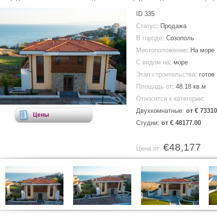
ID
335
Статус
: Продажа
В городе
:
Созополь
Местоположение
: На море
С видом на
: море
Этап строительства
: готов
Площадь от
:
48.18 кв.м
Относится к категории
:
Двухкомнатные:
от € 73310
Цены
Студии:
от € 48177.00
€48,177
Цена от: