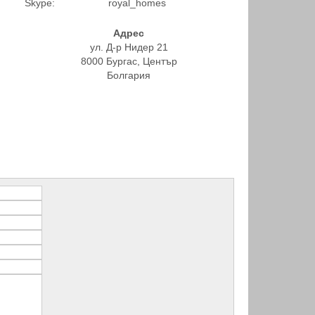
Skype:
royal_homes
Адрес
ул. Д-р Нидер 21
8000 Бургас, Център
Болгария