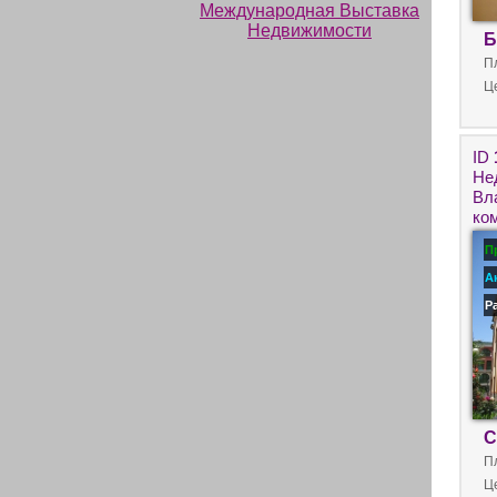
Б
П
Ц
ID
Не
Вл
ко
П
А
Р
С
П
Ц