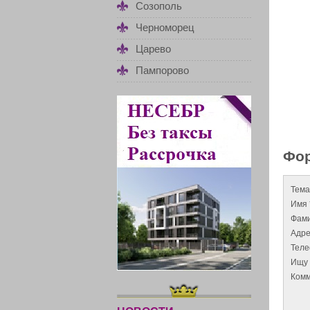
Созополь
Черноморец
Царево
Пампорово
Фор
Тема
Имя 
Фами
Адре
Тел
Ищу 
Комм