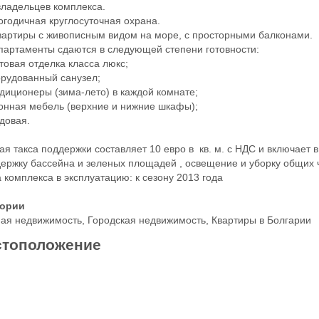
владельцев комплекса.
огодичная круглосуточная охрана.
вартиры с живописным видом на море, с просторными балконами.
партаменты сдаются в следующей степени готовности:
стовая отделка класса люкс;
орудованный санузел;
ндиционеры (зима-лето) в каждой комнате;
хонная мебель (верхние и нижние шкафы);
адовая.
ая такса поддержки составляет 10 евро в кв. м. с НДС и включает 
держку бассейна и зеленых площадей , освещение и уборку общих 
 комплекса в эксплуатацию: к сезону 2013 года
гории
ая недвижимость
,
Городская недвижимость
,
Квартиры в Болгарии
тоположение