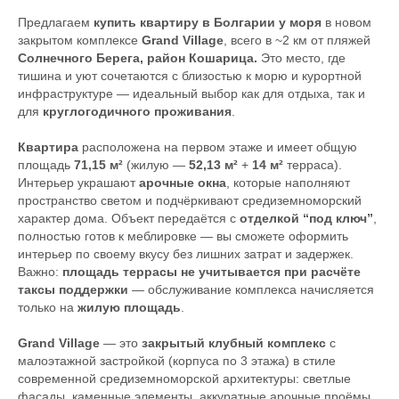
Предлагаем
купить квартиру в Болгарии у моря
в новом
закрытом комплексе
Grand Village
, всего в ~2 км от пляжей
Солнечного Берега, район Кошарица.
Это место, где
тишина и уют сочетаются с близостью к морю и курортной
инфраструктуре — идеальный выбор как для отдыха, так и
для
круглогодичного проживания
.
Квартира
расположена на первом этаже и имеет общую
площадь
71,15 м²
(жилую —
52,13 м²
+
14 м²
терраса).
Интерьер украшают
арочные окна
, которые наполняют
пространство светом и подчёркивают средиземноморский
характер дома. Объект передаётся с
отделкой “под ключ”
,
полностью готов к меблировке — вы сможете оформить
интерьер по своему вкусу без лишних затрат и задержек.
Важно:
площадь террасы не учитывается при расчёте
таксы поддержки
— обслуживание комплекса начисляется
только на
жилую площадь
.
Grand Village
— это
закрытый клубный комплекс
с
малоэтажной застройкой (корпуса по 3 этажа) в стиле
современной средиземноморской архитектуры: светлые
фасады, каменные элементы, аккуратные арочные проёмы,