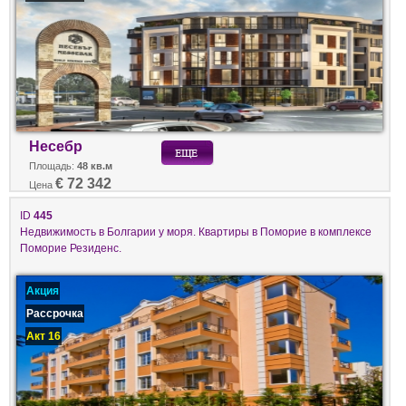
Несебр
Площадь:
48 кв.м
€ 72 342
Цена
ID
445
Недвижимость в Болгарии у моря. Квартиры в Поморие в комплексе
Поморие Резиденс.
Акция
Рассрочка
Акт 16