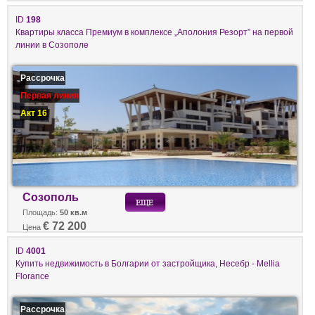
ID
198
Квартиры класса Премиум в комплексе „Аполония Резорт” на первой
линии в Созополе
Рассрочка
Первая линия
Акт 16
Созополь
Площадь:
50 кв.м
€ 72 200
Цена
ID
4001
Купить недвижимость в Болгарии от застройщика, Несебр - Mellia
Florance
Рассрочка