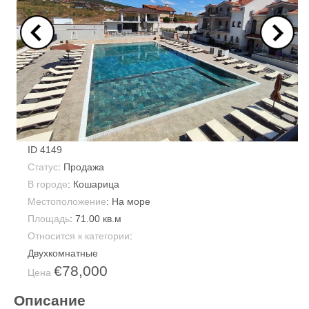
ID
4149
Статус
: Продажа
В городе
:
Кошарица
Местоположение
: На море
Площадь
:
71.00 кв.м
Относится к категории
:
Двухкомнатные
€78,000
Цена
Описание