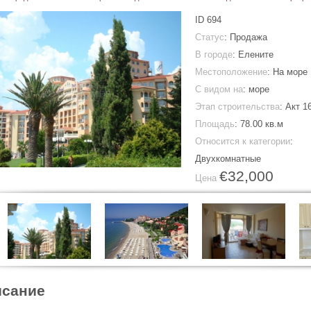
ID
694
Статус
: Продажа
В городе
:
Елените
Местоположение
: На море
С видом на
: море
Этап строительства
: Акт 1
Площадь
:
78.00 кв.м
Относится к категории
:
Двухкомнатные
€32,000
Цена
сание