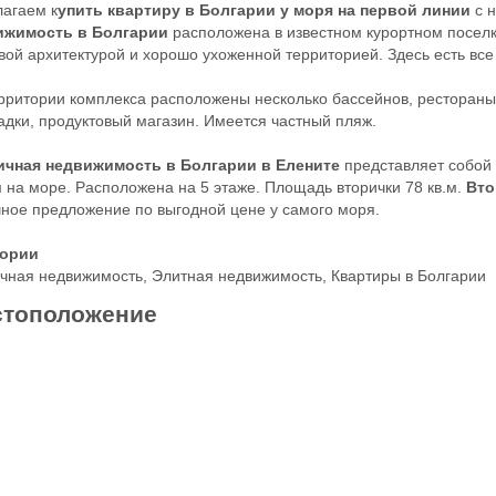
агаем к
упить квартиру в Болгарии у моря на первой линии
с 
ижимость в Болгарии
расположена в известном курортном посел
вой архитектурой и хорошо ухоженной территорией. Здесь есть вс
рритории комплекса расположены несколько бассейнов, рестораны, 
дки, продуктовый магазин. Имеется частный пляж.
ичная недвижимость в Болгарии в Елените
представляет собой
 на море. Расположена на 5 этаже. Площадь вторички 78 кв.м.
Вто
ное предложение по выгодной цене у самого моря.
гории
чная недвижимость
,
Элитная недвижимость
,
Квартиры в Болгарии
тоположение