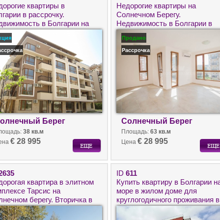
дорогие квартиры в
Недорогие квартиры на
гарии в рассрочку.
Солнечном Берегу.
движимость в Болгарии на
Недвижимость в Болгарии в
ре на Солнечном Берегу.
рассрочку.
кция
Продано
ассрочка
Рассрочка
олнечный Берег
Солнечный Берег
лощадь:
38 кв.м
Площадь:
63 кв.м
€ 28 995
€ 28 995
ена
Цена
2635
ID
611
дорогая квартира в элитном
Купить квартиру в Болгарии н
мплексе Тарсис на
море в жилом доме для
лнечном берегу. Вторичка в
круглогодичного проживания в
лгарии на побережье.
Приморско.