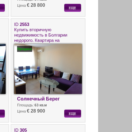
€ 28 800
Цена
ID
2553
Купить вторичную
недвижимость в Болгарии
недорого. Квартира на
Солнечном Берегу для
Продано
круглогодичного проживания.
Солнечный Берег
Площадь:
63 кв.м
€ 28 900
Цена
ID
305