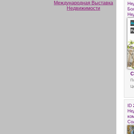
Не
Бол
Не
мо
А
Р
С
П
Ц
ID
Не
ко
Со
Бо