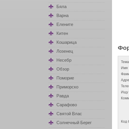
Бяла
Варна
Елените
Китен
Кошарица
Фор
Лозенец
Несебр
Тема
Имя 
Обзор
Фами
Поморие
Адре
Тел
Приморско
Ищу 
Равда
Комм
Сарафово
Святой Влас
Код 
Солнечный Берег