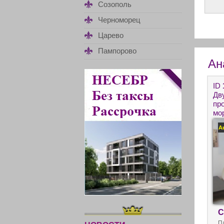
Созополь
Черноморец
Царево
Пампорово
Ан
ID
Дв
пр
мо
вт
А
Со
С
П