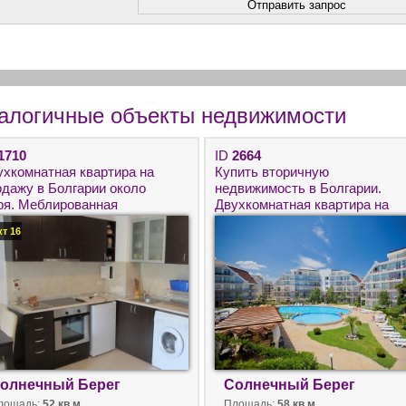
алогичные объекты недвижимости
1710
ID
2664
ухкомнатная квартира на
Купить вторичную
одажу в Болгарии около
недвижимость в Болгарии.
ря. Меблированная
Двухкомнатная квартира на
оричная недвижимость на
Солнечном Берегу для ПМЖ.
кт 16
лнечном Берегу.
олнечный Берег
Солнечный Берег
лощадь:
52 кв.м
Площадь:
58 кв.м