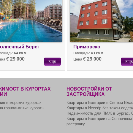
олнечный Берег
Приморско
лощадь:
64 кв.м
Площадь:
43 кв.м
€ 29 000
€ 29 000
ена
Цена
ИМОСТ В КУРОРТАХ
НОВОСТРОЙКИ ОТ
РИИ
ЗАСТРОЙЩИКА
ия в морских курортах
Квартиры в Болгарии в Святом Вла
на горнолыжные курорты
Квартиры в Несебр без таксы содер
Недвижимость для ПМЖ в Бургас, 
Квартиры в Болгарии на Солнечном 
рассрочку