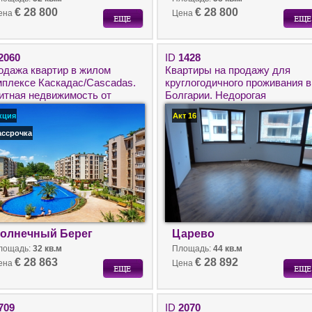
€ 28 800
€ 28 800
ена
Цена
2060
ID
1428
одажа квартир в жилом
Квартиры на продажу для
мплексе Каскадас/Cascadas.
круглогодичного проживания в
итная недвижимость от
Болгарии. Недорогая
стройщика.
недвижимость в Царево.
кция
Акт 16
ассрочка
олнечный Берег
Царево
лощадь:
32 кв.м
Площадь:
44 кв.м
€ 28 863
€ 28 892
ена
Цена
709
ID
2070