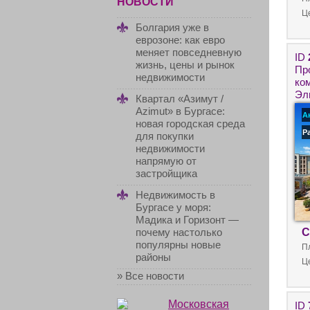
НОВОСТИ
Ц
Болгария уже в
еврозоне: как евро
меняет повседневную
ID
жизнь, цены и рынок
Пр
недвижимости
ко
Эл
Квартал «Азимут /
за
Azimut» в Бургасе:
А
новая городская среда
Р
для покупки
недвижимости
напрямую от
застройщика
Недвижимость в
Бургасе у моря:
Мадика и Горизонт —
С
почему настолько
популярны новые
П
районы
Ц
» Все новости
ID