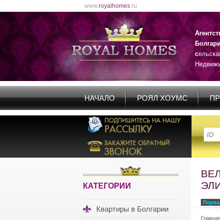
www.
royalhomes
.ru
Агентс
Болгар
с
ельска
Недвижи
НАЧАЛО
РОЯЛ ХОУМС
ПР
ВЕЛ
ЭЛ
КАТЕГОРИИ
Перва
Квартиры в Болгарии
Главна