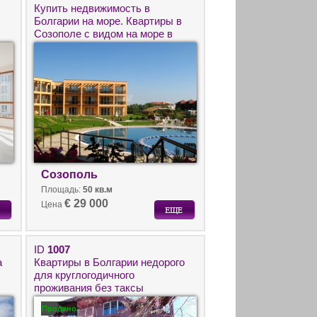
Купить недвижимость в
Болгарии на море. Квартиры в
Созополе с видом на море в
комплексе Sozopoli Hills.
Созополь
Площадь:
50 кв.м
€ 29 000
Цена
ID
1007
а
Квартиры в Болгарии недорого
для круглогодичного
проживания без таксы
обслуживания в Равда.
Продано