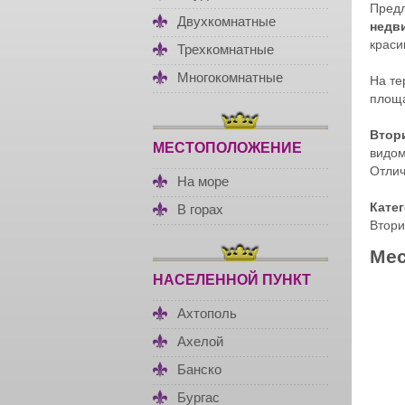
Предл
Двухкомнатные
недв
краси
Трехкомнатные
Многокомнатные
На те
площа
Втор
МЕСТОПОЛОЖЕНИЕ
видом
Отлич
На море
Кате
В горах
Втори
Мес
НАСЕЛЕННОЙ ПУНКТ
Ахтополь
Ахелой
Банско
Бургас