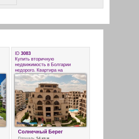
ID
3083
Купить вторичную
недвижимость в Болгарии
недорого. Квартира на
Солнечном Берегу в комплексе
Амара.
Солнечный Берег
Площадь:
54 кв.м