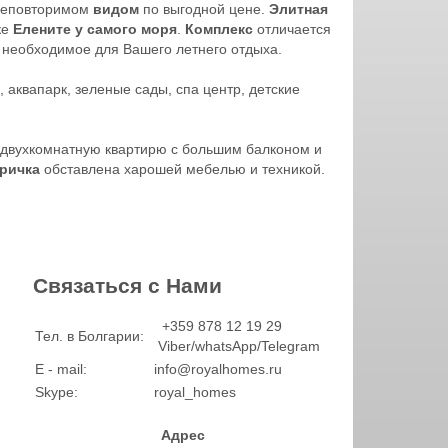
неповторимом
видом
по выгодной цене.
Элитная
ке
Елените у самого моря
.
Комплекс
отличается
е необходимое для Вашего летнего отдыха.
аквапарк, зеленые сады, спа центр, детские
 двухкомнатную квартирю с большим балконом и
ричка
обставлена харошей мебелью и техникой.
Связаться с Нами
+359 878 12 19 29
Тел. в Болгарии:
Viber/whatsApp/Telegram
E - mail:
info@royalhomes.ru
Skype:
royal_homes
Адрес