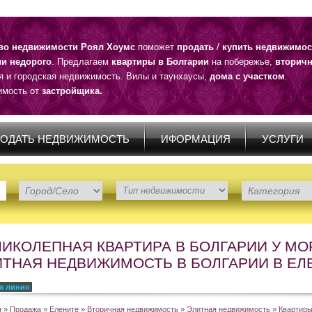
тво недвижимости Роял Хоумс
поможет
продать
/
купить недвижимос
ии недорого
. Предлагаем
квартиры в Болгарии
на побережье,
вторичн
я и городская недвижимость. Вилы и таунхаусы,
дома с участком
.
мость от
застройщика.
ОДАТЬ НЕДВИЖИМОСТЬ
ИФОРМАЦИЯ
УСЛУГИ
ИКОЛЕПНАЯ КВАРТИРА В БОЛГАРИИ У МО
ИТНАЯ НЕДВИЖИМОСТЬ В БОЛГАРИИ В ЕЛ
я линия
я
»
Продажа
»
Елените
»
Вторичная недвижимость
»
Элитная недвижимость
»
Квартиры