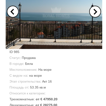
ID
985
Статус
: Продажа
В городе
:
Бяла
Местоположение
: На море
С видом на
: на море
Этап строительства
: Акт 16
Площадь от
:
53.35 кв.м
Относится к категории
:
Трехкомнатные:
от € 47950.20
Двухкомнатные:
от € 28275.00