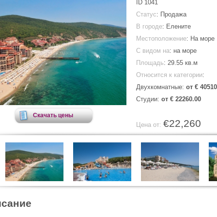
ID
1041
Статус
: Продажа
В городе
:
Елените
Местоположение
: На море
С видом на
: на море
Площадь
:
29.55 кв.м
Относится к категории
:
Двухкомнатные:
от € 40510
Студии:
от € 22260.00
Скачать цены
€22,260
Цена от:
сание