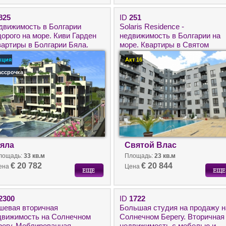
825
ID
251
движимость в Болгарии
Solaris Residence -
дорого на море. Киви Гарден
недвижимость в Болгарии на
вартиры в Болгарии Бяла.
море. Квартиры в Святом
Власе с видом на море. Купит
кция
Акт 16
квартиру в Болгарии с Роял
Хомс.
ассрочка
яла
Святой Влас
лощадь:
33 кв.м
Площадь:
23 кв.м
€ 20 782
€ 20 844
ена
Цена
2300
ID
1722
шевая вторичная
Большая студия на продажу н
движимость на Солнечном
Солнечном Берегу. Вторичная
регу. Меблированная
недвижимость с мебелью и