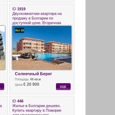
ID
1919
Двухкомнатная квартира на
продажу в Болгарии по
доступной цене. Вторичная
ь
недвижимость на Солнечном
Акт 16
берегу.
Солнечный Берег
Площадь:
49 кв.м
€ 20 900
Цена
ID
446
а
Жилье в Болгарии дешево.
Купить квартиру в Поморие
для круглогодичного