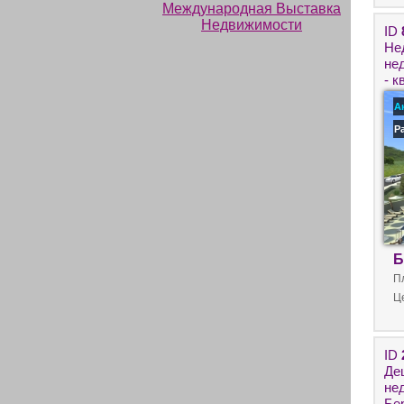
ID
Не
не
- к
А
Р
Б
П
Ц
ID
Де
не
Бе