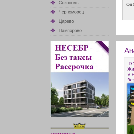
Созополь
Код 
Черноморец
Царево
Пампорово
Ан
ID
Жи
VI
бе
А
Р
А