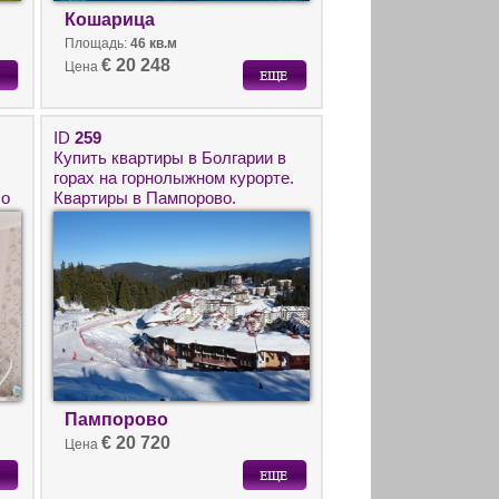
Кошарица
Площадь:
46 кв.м
€ 20 248
Цена
ID
259
Купить квартиры в Болгарии в
горах на горнолыжном курорте.
ло
Квартиры в Пампорово.
Недвижимость класса ЛЮКС в
Болгарии
Пампорово
€ 20 720
Цена