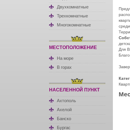
Двухкомнатные
Пред
распо
Трехкомнатные
кварт
Многокомнатные
среди
Терр
Собс
детск
МЕСТОПОЛОЖЕНИЕ
Для В
Благо
На море
Завер
В горах
Кате
Кварт
НАСЕЛЕННОЙ ПУНКТ
Мес
Ахтополь
Ахелой
Банско
Бургас