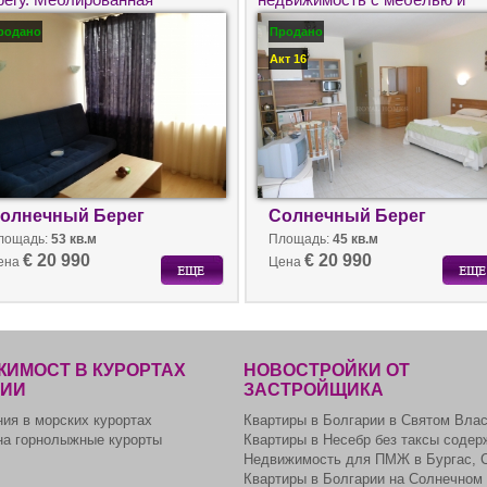
ухкомнатная квартира на
техникой.
родано
Продано
одажу в Болгарии.
Акт 16
олнечный Берег
Солнечный Берег
лощадь:
53 кв.м
Площадь:
45 кв.м
€ 20 990
€ 20 990
ена
Цена
ИМОСТ В КУРОРТАХ
НОВОСТРОЙКИ ОТ
РИИ
ЗАСТРОЙЩИКА
ия в морских курортах
Квартиры в Болгарии в Святом Вла
на горнолыжные курорты
Квартиры в Несебр без таксы содер
Недвижимость для ПМЖ в Бургас, 
Квартиры в Болгарии на Солнечном 