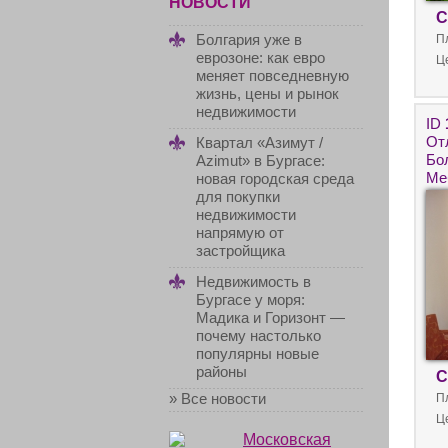
НОВОСТИ
С
Болгария уже в
П
еврозоне: как евро
Ц
меняет повседневную
жизнь, цены и рынок
недвижимости
ID
От
Квартал «Азимут /
Бо
Azimut» в Бургасе:
Ме
новая городская среда
не
для покупки
мо
недвижимости
напрямую от
застройщика
Недвижимость в
Бургасе у моря:
Мадика и Горизонт —
почему настолько
популярны новые
районы
С
» Все новости
П
Ц