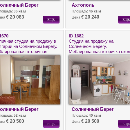
олнечный Берег
Ахтополь
лощадь:
36 кв.м
Площадь:
46 кв.м
€ 20 083
€ 20 240
ена
Цена
1670
ID
1682
личная студия на продажу в
Студия на продажу на
лгарии на Солнечном Берегу.
Солнечном Берегу.
блированная вторичная
Меблированная вторичка око
движимость с Актом 16 на
моря в Болгарии.
ре.
олнечный Берег
Солнечный Берег
лощадь:
52 кв.м
Площадь:
40 кв.м
€ 20 500
€ 20 500
ена
Цена