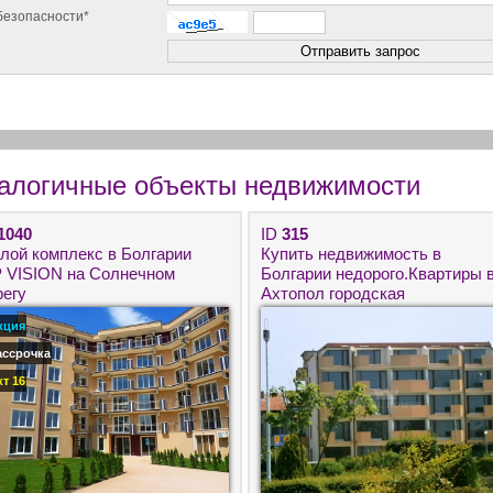
безопасности*
алогичные объекты недвижимости
1040
ID
315
лой комплекс в Болгарии
Купить недвижимость в
P VISION на Солнечном
Болгарии недорого.Квартиры 
регу
Ахтопол городская
недвижимость.
кция
ассрочка
кт 16