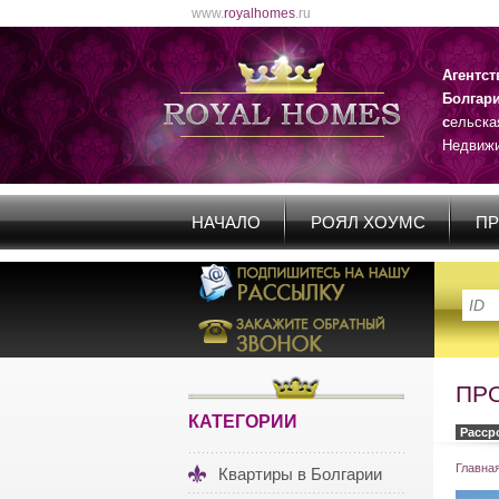
www.
royalhomes
.ru
Агентс
Болгар
с
ельска
Недвижи
НАЧАЛО
РОЯЛ ХОУМС
ПР
ПРО
КАТЕГОРИИ
Расср
Главна
Квартиры в Болгарии