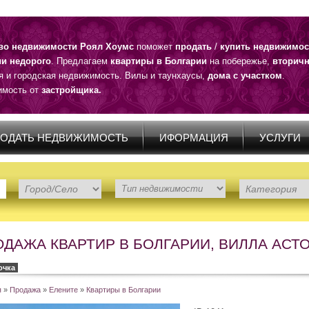
тво недвижимости Роял Хоумс
поможет
продать
/
купить недвижимос
ии недорого
. Предлагаем
квартиры в Болгарии
на побережье,
вторичн
я и городская недвижимость. Вилы и таунхаусы,
дома с участком
.
мость от
застройщика.
ОДАТЬ НЕДВИЖИМОСТЬ
ИФОРМАЦИЯ
УСЛУГИ
ДАЖА КВАРТИР В БОЛГАРИИ, ВИЛЛА АСТ
очка
я
»
Продажа
»
Елените
»
Квартиры в Болгарии