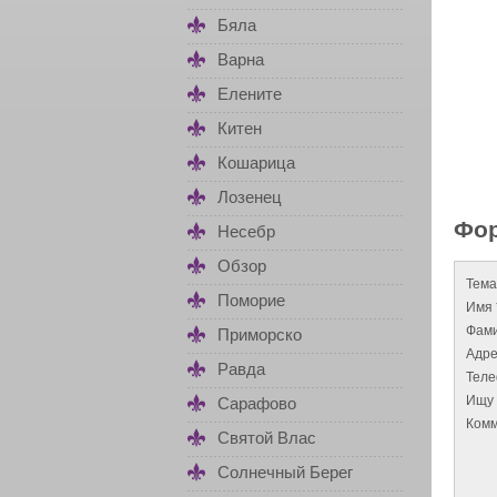
Бяла
Варна
Елените
Китен
Кошарица
Лозенец
Фор
Несебр
Обзор
Тема
Поморие
Имя 
Фами
Приморско
Адре
Равда
Тел
Ищу 
Сарафово
Комм
Святой Влас
Солнечный Берег