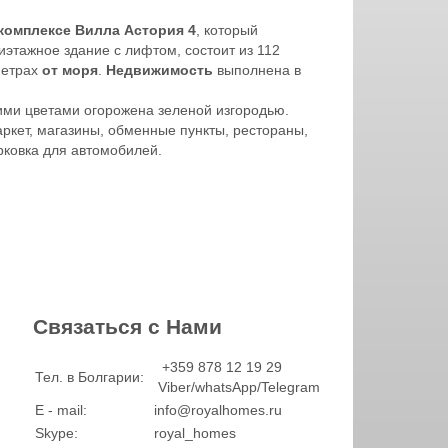
комплексе Вилла Астория 4
, который
этажное здание с лифтом, состоит из 112
метрах
от моря
.
Недвижимость
выполнена в
щими цветами огорожена зеленой изгородью.
аркет, магазины, обменные пункты, рестораны,
рковка для автомобилей.
Связаться с Нами
+359 878 12 19 29
Тел. в Болгарии:
Viber/whatsApp/Telegram
E - mail:
info@royalhomes.ru
Skype:
royal_homes