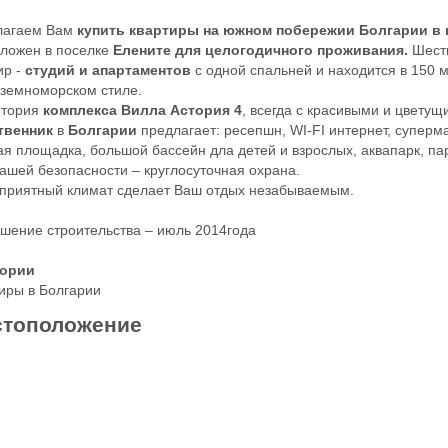
лагаем Вам
купить квартиры на южном побережии Болгарии в 
ложен в поселке
Елените
для целогодичного проживания.
Шести
ир -
студий и апартаментов
с одной спальней и находится в 150 
земноморском стиле.
итория
комплекса Вилла Астория 4
, всегда с красивыми и цвету
твенник
в
Болгарии
предлагает: ресепшн, WI-FI интернет, суперм
ая площадка, большой бассейн дла детей и взрослых, аквапарк, па
ашей безопасности – круглосуточная охрана.
приятный климат сделает Ваш отдых незабываемым.
шение строительства – июль 2014года
гории
иры в Болгарии
тоположение